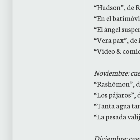
“Hudson”, de R
“En el batimóvi
“El ángel suspe
“Vera pax”, d
“Video & comid
Noviembre: cuent
“Rashômon”, d
“Los pájaros”,
“Tanta agua ta
“La pesada val
Diciembre: cue