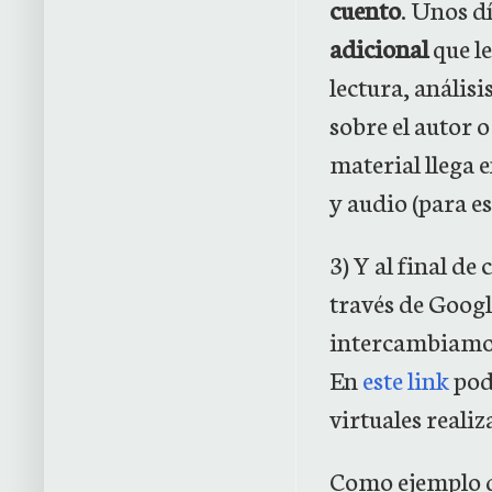
cuento
. Unos dí
adicional
que le
lectura, anális
sobre el autor o
material llega 
y audio
(para e
3) Y al final d
través de Googl
intercambiamos
En
este link
podé
virtuales reali
Como ejemplo de