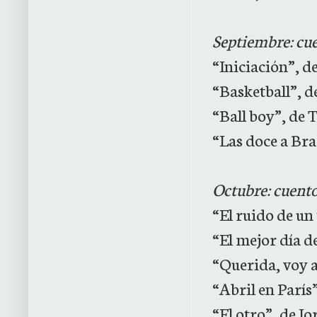
Septiembre: cue
“Iniciación”, d
“Basketball”, 
“Ball boy”, de
“Las doce a Br
Octubre: cuento
“El ruido de u
“El mejor día d
“Querida, voy a
“Abril en París
“El otro”, de J